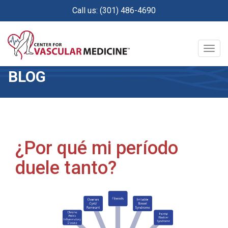
Skip
Call us: (301) 486-4690
to
main
content
Togg
navig
BLOG
¿Por qué mi período
duele tanto?