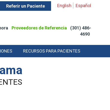
English
Español
Referir un Paciente
hora
Proveedores de Referencia
(301) 486-
4690
IONES
RECURSOS PARA PACIENTES
grama
ENTES