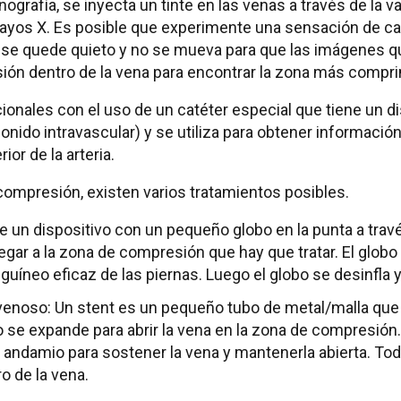
grafía, se inyecta un tinte en las venas a través de la va
rayos X. Es posible que experimente una sensación de cal
que se quede quieto y no se mueva para que las imágenes q
ión dentro de la vena para encontrar la zona más compri
nales con el uso de un catéter especial que tiene un dis
nido intravascular) y se utiliza para obtener informació
ior de la arteria.
 compresión, existen varios tratamientos posibles.
e un dispositivo con un pequeño globo en la punta a través
legar a la zona de compresión que hay que tratar. El globo 
nguíneo eficaz de las piernas. Luego el globo se desinfla y
enoso: Un stent es un pequeño tubo de metal/malla que s
go se expande para abrir la vena en la zona de compresión
andamio para sostener la vena y mantenerla abierta. To
o de la vena.