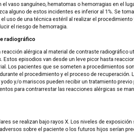
 el vaso sanguíneo, hematomas o hemorragias en el lugar
zca alguno de estos incidentes es inferior al 1%. Se tom
el uso de una técnica estéril al realizar el procedimiento
ucir el riesgo de hemorragia.
te radiográfico
eacción alérgica al material de contraste radiográfico ut
 Estos episodios van desde un leve picor hasta reaccio
rterial. Los pacientes que se someten a procedimientos 
urante el procedimiento y el proceso de recuperación. L
yodo y/o mariscos pueden recibir un tratamiento previo p
ntos para contrarrestar las reacciones alérgicas se mant
es se realizan bajo rayos X. Los niveles de exposición
 adversos sobre el paciente o los futuros hijos serían pr