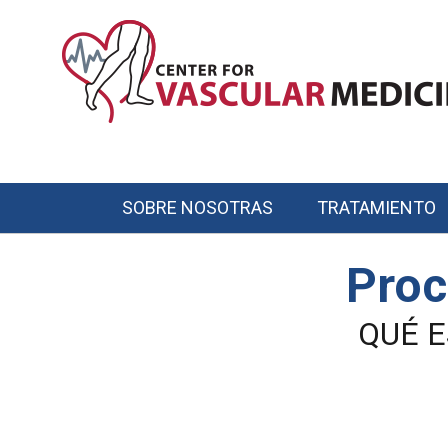
Skip
to
main
content
SOBRE NOSOTRAS
TRATAMIENTO
Main
navigation
Proc
QUÉ 