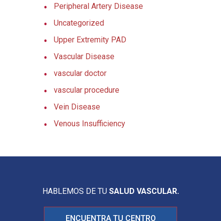
Peripheral Artery Disease
Uncategorized
Upper Extremity PAD
Vascular Disease
vascular doctor
vascular procedure
Vein Disease
Venous Insufficiency
HABLEMOS DE TU
SALUD VASCULAR.
ENCUENTRA TU CENTRO