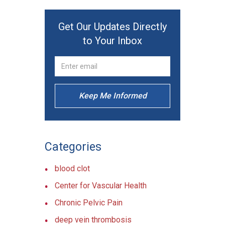
Get Our Updates Directly
to Your Inbox
Keep Me Informed
Categories
blood clot
Center for Vascular Health
Chronic Pelvic Pain
deep vein thrombosis