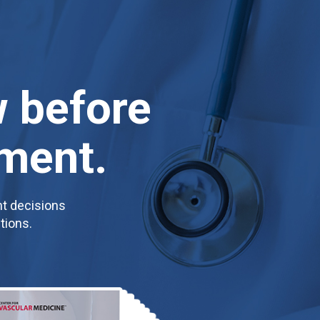
w before
tment.
ht decisions
tions.