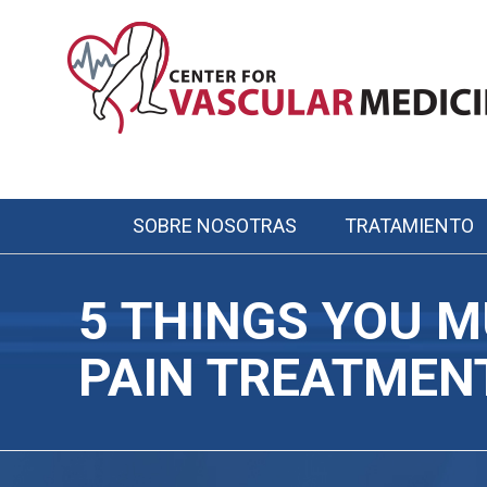
Skip
to
main
content
SOBRE NOSOTRAS
TRATAMIENTO
Main
navigation
5 THINGS YOU 
PAIN TREATMENT