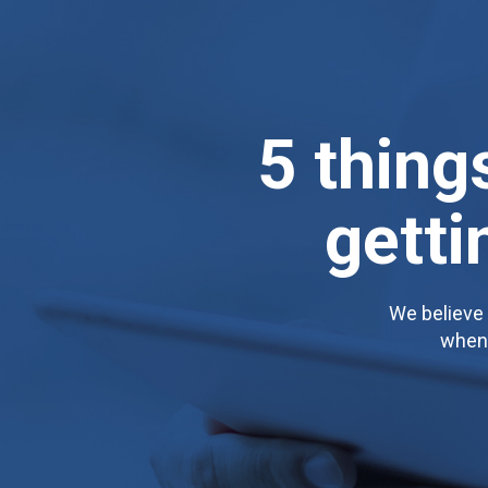
5 thing
getti
We believe 
when 