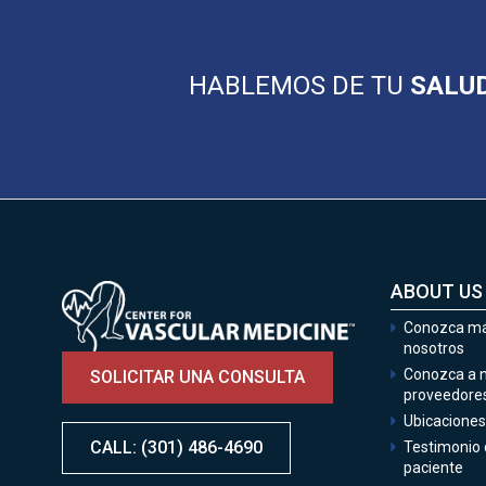
HABLEMOS DE TU
SALUD
ABOUT US
Image
Conozca má
nosotros
Conozca a 
SOLICITAR UNA CONSULTA
proveedore
Ubicaciones
CALL: (301) 486-4690
Testimonio 
paciente